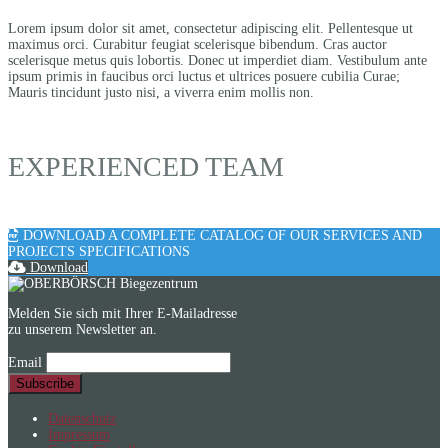
Lorem ipsum dolor sit amet, consectetur adipiscing elit. Pellentesque ut
maximus orci. Curabitur feugiat scelerisque bibendum. Cras auctor
scelerisque metus quis lobortis. Donec ut imperdiet diam. Vestibulum ante
ipsum primis in faucibus orci luctus et ultrices posuere cubilia Curae;
Mauris tincidunt justo nisi, a viverra enim mollis non.
EXPERIENCED TEAM
DOWNLOAD A COMPLETE CATALOG OF OUR SERVICES AND
PROJECTS SPECIFICATIONS
Download
Melden Sie sich mit Ihrer E-Mailadresse
zu unserem Newsletter an.
Email
Datenschutz
Impressum