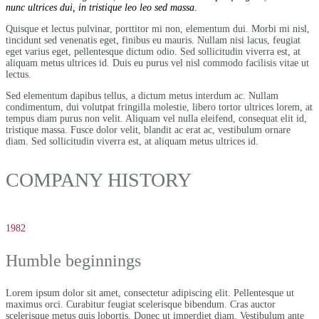
nunc ultrices dui, in tristique leo leo sed massa.
Quisque et lectus pulvinar, porttitor mi non, elementum dui. Morbi mi nisl,
tincidunt sed venenatis eget, finibus eu mauris. Nullam nisi lacus, feugiat
eget varius eget, pellentesque dictum odio. Sed sollicitudin viverra est, at
aliquam metus ultrices id. Duis eu purus vel nisl commodo facilisis vitae ut
lectus.
Sed elementum dapibus tellus, a dictum metus interdum ac. Nullam
condimentum, dui volutpat fringilla molestie, libero tortor ultrices lorem, at
tempus diam purus non velit. Aliquam vel nulla eleifend, consequat elit id,
tristique massa. Fusce dolor velit, blandit ac erat ac, vestibulum ornare
diam. Sed sollicitudin viverra est, at aliquam metus ultrices id.
COMPANY HISTORY
1982
Humble beginnings
Lorem ipsum dolor sit amet, consectetur adipiscing elit. Pellentesque ut
maximus orci. Curabitur feugiat scelerisque bibendum. Cras auctor
scelerisque metus quis lobortis. Donec ut imperdiet diam. Vestibulum ante