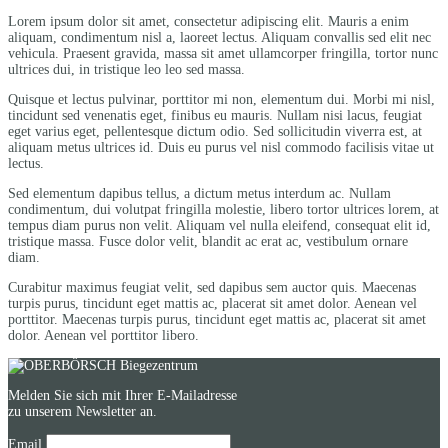
Lorem ipsum dolor sit amet, consectetur adipiscing elit. Mauris a enim
aliquam, condimentum nisl a, laoreet lectus. Aliquam convallis sed elit nec
vehicula. Praesent gravida, massa sit amet ullamcorper fringilla, tortor nunc
ultrices dui, in tristique leo leo sed massa.
Quisque et lectus pulvinar, porttitor mi non, elementum dui. Morbi mi nisl,
tincidunt sed venenatis eget, finibus eu mauris. Nullam nisi lacus, feugiat
eget varius eget, pellentesque dictum odio. Sed sollicitudin viverra est, at
aliquam metus ultrices id. Duis eu purus vel nisl commodo facilisis vitae ut
lectus.
Sed elementum dapibus tellus, a dictum metus interdum ac. Nullam
condimentum, dui volutpat fringilla molestie, libero tortor ultrices lorem, at
tempus diam purus non velit. Aliquam vel nulla eleifend, consequat elit id,
tristique massa. Fusce dolor velit, blandit ac erat ac, vestibulum ornare
diam.
Curabitur maximus feugiat velit, sed dapibus sem auctor quis. Maecenas
turpis purus, tincidunt eget mattis ac, placerat sit amet dolor. Aenean vel
porttitor. Maecenas turpis purus, tincidunt eget mattis ac, placerat sit amet
dolor. Aenean vel porttitor libero.
Melden Sie sich mit Ihrer E-Mailadresse
zu unserem Newsletter an.
Email